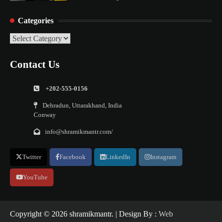
Categories
Categories
Contact Us
+202-555-0156
Dehradun, Uttarakhand, India
Conway
info@shramikmantr.com/
Twitter
Facebook
LinkedIn
Instagram
YouTube
Copyright ©️ 2026 shramikmantr. | Design By :
Web