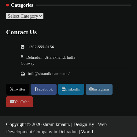
Categories
Categories
Contact Us
+202-555-0156
Dehradun, Uttarakhand, India
Conway
info@shramikmantr.com/
Twitter
Facebook
LinkedIn
Instagram
YouTube
Copyright ©️ 2026 shramikmantr. | Design By :
Web
Development Company in Dehradun
| World