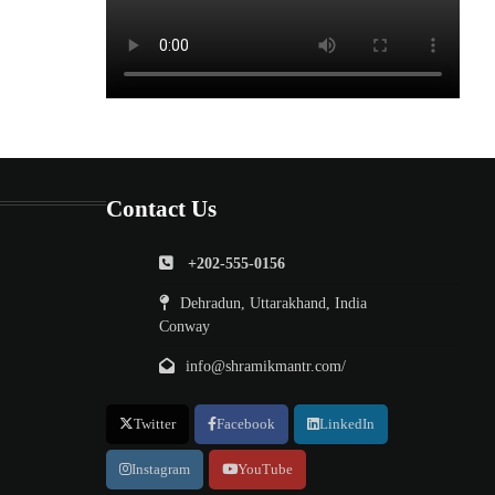
Contact Us
+202-555-0156
Dehradun, Uttarakhand, India
Conway
info@shramikmantr.com/
Twitter
Facebook
LinkedIn
Instagram
YouTube