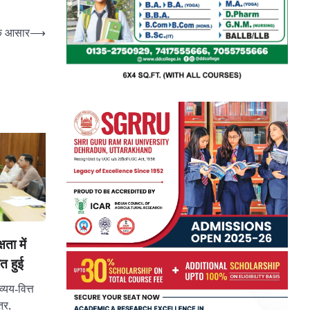
के आसार
⟶
ता में
त हुई
व्यय-वित्त
्र,