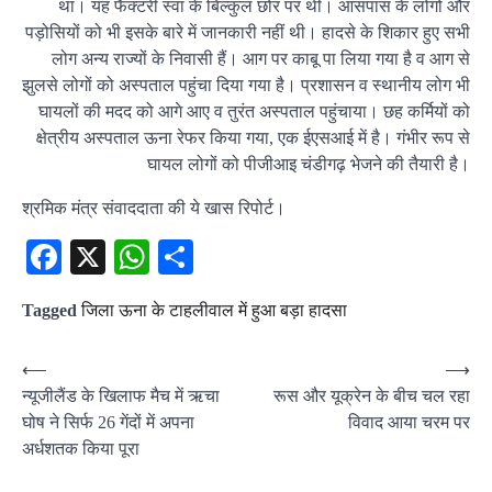
था। यह फैक्‍टरी स्वां के बिल्कुल छोर पर थी। आसपास के लोगों और
पड़ोसियों को भी इसके बारे में जानकारी नहीं थी। हादसे के शिकार हुए सभी
लोग अन्‍य राज्‍यों के निवासी हैं। आग पर काबू पा लिया गया है व आग से
झुलसे लोगों को अस्‍पताल पहुंचा दिया गया है। प्रशासन व स्‍थानीय लोग भी
घायलों की मदद को आगे आए व तुरंत अस्‍पताल पहुंचाया। छह कर्मियों को
क्षेत्रीय अस्‍पताल ऊना रेफर किया गया, एक ईएसआई में है। गंभीर रूप से
घायल लोगों को पीजीआइ चंडीगढ़ भेजने की तैयारी है।
श्रमिक मंत्र संवाददाता की ये खास रिपोर्ट।
Facebook
X
WhatsApp
Share
Tagged
जिला ऊना के टाहलीवाल में हुआ बड़ा हादसा
Post
⟵
⟶
न्यूजीलैंड के खिलाफ मैच में ऋचा
रूस और यूक्रेन के बीच चल रहा
navigation
घोष ने सिर्फ 26 गेंदों में अपना
विवाद आया चरम पर
अर्धशतक किया पूरा