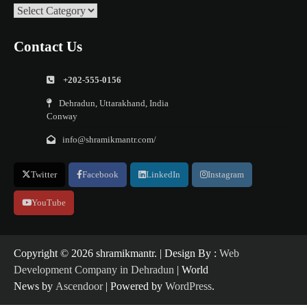
Categories
Contact Us
+202-555-0156
Dehradun, Uttarakhand, India
Conway
info@shramikmantr.com/
Twitter
Facebook
LinkedIn
Instagram
YouTube
Copyright ©️ 2026 shramikmantr. | Design By :
Web
Development Company in Dehradun
| World
News by
Ascendoor
| Powered by
WordPress
.