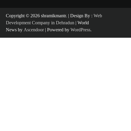
Copyright ©️ 2026 shramikmantr. | Design By :
Web
Development Company in Dehradun
| World
News by
Ascendoor
| Powered by
WordPress
.