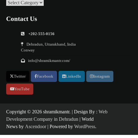
Categories
Contact Us
+202-555-0156
Dehradun, Uttarakhand, India
Conway
info@shramikmantr.com/
Twitter
Facebook
LinkedIn
Instagram
YouTube
Copyright ©️ 2026 shramikmantr. | Design By :
Web
Development Company in Dehradun
| World
News by
Ascendoor
| Powered by
WordPress
.