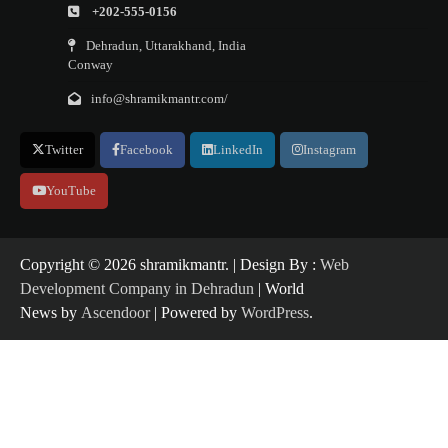
+202-555-0156
Dehradun, Uttarakhand, India
Conway
info@shramikmantr.com/
Twitter
Facebook
LinkedIn
Instagram
YouTube
Copyright ©️ 2026 shramikmantr. | Design By :
Web
Development Company in Dehradun
| World
News by
Ascendoor
| Powered by
WordPress
.