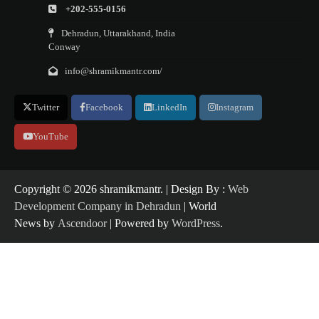
+202-555-0156
Dehradun, Uttarakhand, India
Conway
info@shramikmantr.com/
Twitter
Facebook
LinkedIn
Instagram
YouTube
Copyright ©️ 2026 shramikmantr. | Design By :
Web
Development Company in Dehradun
| World
News by
Ascendoor
| Powered by
WordPress
.