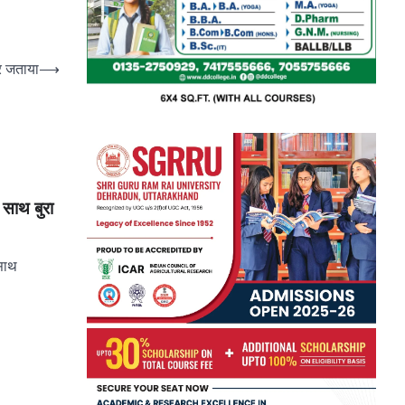
ार जताया
⟶
 साथ बुरा
 साथ
pp
e