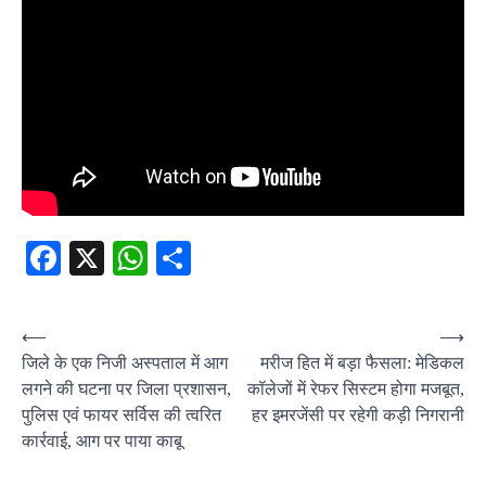
Facebook
X
WhatsApp
Share
Post
⟵
⟶
जिले के एक निजी अस्पताल में आग
मरीज हित में बड़ा फैसला: मेडिकल
navigation
लगने की घटना पर जिला प्रशासन,
कॉलेजों में रेफर सिस्टम होगा मजबूत,
पुलिस एवं फायर सर्विस की त्वरित
हर इमरजेंसी पर रहेगी कड़ी निगरानी
कार्रवाई, आग पर पाया काबू