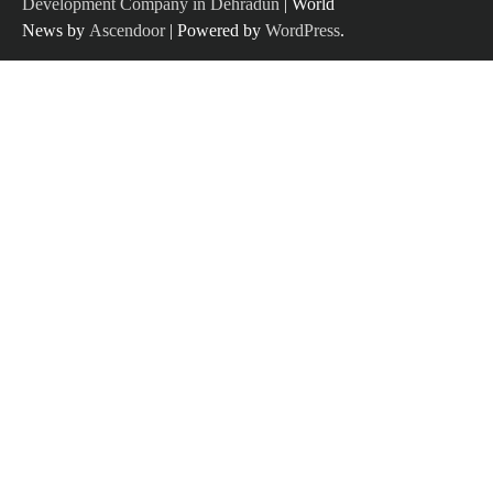
Development Company in Dehradun
| World
News by
Ascendoor
| Powered by
WordPress
.