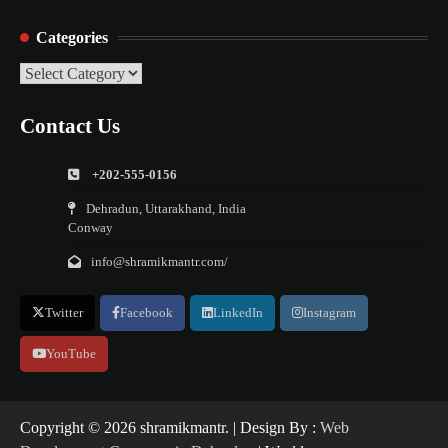
Categories
Categories
Contact Us
+202-555-0156
Dehradun, Uttarakhand, India
Conway
info@shramikmantr.com/
Twitter
Facebook
LinkedIn
Instagram
YouTube
Copyright ©️ 2026 shramikmantr. | Design By :
Web