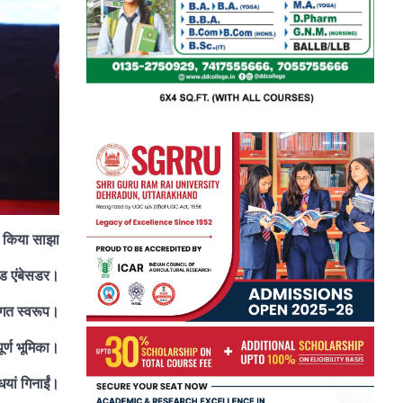
को किया साझा
ांड एंबेसडर।
ागत स्वरूप।
ूर्ण भूमिका।
ियां गिनाईं।