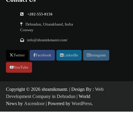
+202-555-0156
Dehradun, Uttarakhand, India
Conway
info@shramikmantr.com/
Twitter
Facebook
LinkedIn
Instagram
YouTube
Copyright ©️ 2026 shramikmantr. | Design By :
Web
Development Company in Dehradun
| World
News by
Ascendoor
| Powered by
WordPress
.