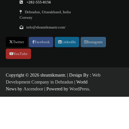
+202-555-0156
Dehradun, Uttarakhand, India
Conway
info@shramikmantr.com/
Twitter
Facebook
LinkedIn
Instagram
YouTube
Copyright ©️ 2026 shramikmantr. | Design By :
Web
Development Company in Dehradun
| World
News by
Ascendoor
| Powered by
WordPress
.