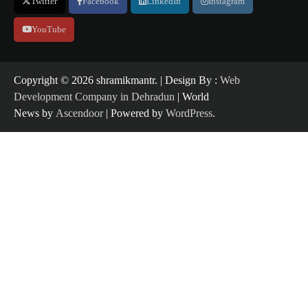
Twitter
Facebook
LinkedIn
Instagram
YouTube
Copyright ©️ 2026 shramikmantr. | Design By :
Web
Development Company in Dehradun
| World
News by
Ascendoor
| Powered by
WordPress
.