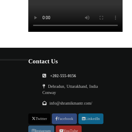
Contact Us
+202-555-0156
Dehradun, Uttarakhand, India
Conway
info@shramikmantr.com/
Twitter
Facebook
LinkedIn
Instagram
YouTube