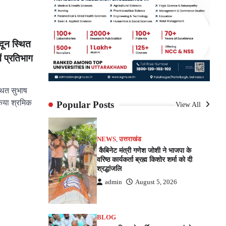
ादून स्थित
ं प्रतिभाग
स्थित सुभाष
किया श्रमिक
Popular Posts
View All
pp
e
NEWS
,
उत्तराखंड
कैबिनेट मंत्री गणेश जोशी ने भाजपा के
वरिष्ठ कार्यकर्ता ब्रह्म किशोर शर्मा को दी
श्रद्धांजलि
admin
August 5, 2026
BLOG