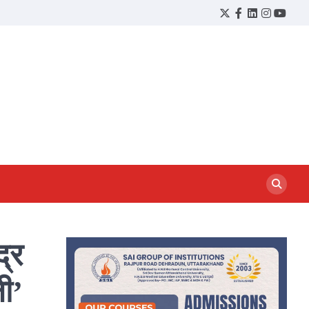
Twitter
Facebook
LinkedIn
Instagram
YouTu
द्र
ली’