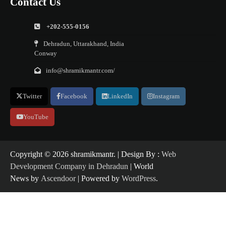
Contact Us
+202-555-0156
Dehradun, Uttarakhand, India
Conway
info@shramikmantr.com/
Twitter
Facebook
LinkedIn
Instagram
YouTube
Copyright ©️ 2026 shramikmantr. | Design By :
Web
Development Company in Dehradun
| World
News by
Ascendoor
| Powered by
WordPress
.