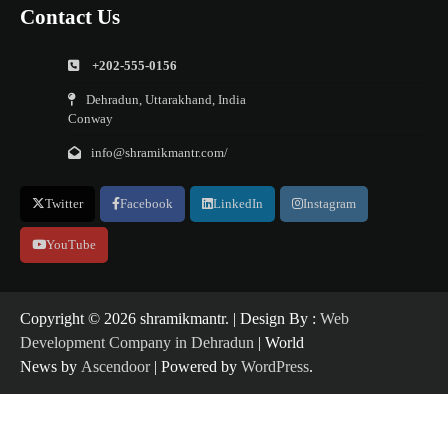
Contact Us
+202-555-0156
Dehradun, Uttarakhand, India
Conway
info@shramikmantr.com/
Twitter
Facebook
LinkedIn
Instagram
YouTube
Copyright ©️ 2026 shramikmantr. | Design By :
Web
Development Company in Dehradun
| World
News by
Ascendoor
| Powered by
WordPress
.