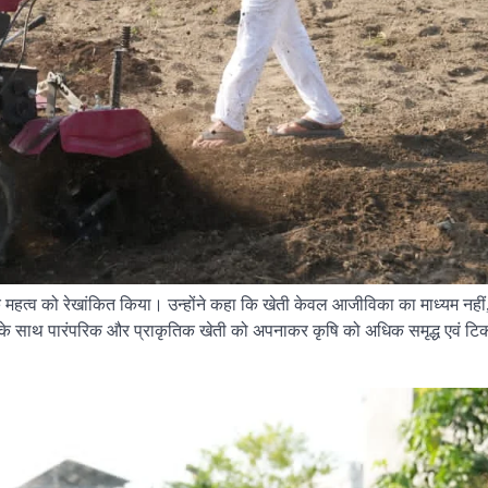
NEWS
उत्तर प्रदेश
उत्तराखंड
धर्म
पुष्प वर्षा और चरण प्रक्षालन 
ं के महत्व को रेखांकित किया। उन्होंने कहा कि खेती केवल आजीविका का माध्यम नहीं
देवभूमि ने किया शिवभक्त कांवड़
 के साथ पारंपरिक और प्राकृतिक खेती को अपनाकर कृषि को अधिक समृद्ध एवं ट
अभिनंदन
admin
August 4, 2026