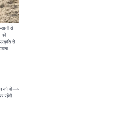
िसानों से
ि को
प्रकृति से
हायता
ून को दो
⟶
र रहेंगी