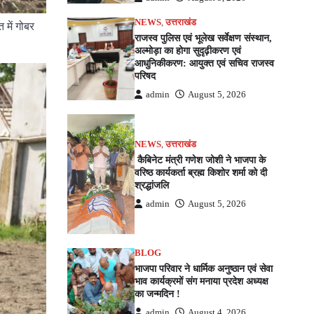
NEWS
,
उत्तराखंड
 में गोबर
राजस्व पुलिस एवं भूलेख सर्वेक्षण संस्थान,
।
अल्मोड़ा का होगा सुदृढ़ीकरण एवं
आधुनिकीकरण: आयुक्त एवं सचिव राजस्व
परिषद
admin
August 5, 2026
NEWS
,
उत्तराखंड
कैबिनेट मंत्री गणेश जोशी ने भाजपा के
वरिष्ठ कार्यकर्ता ब्रह्म किशोर शर्मा को दी
श्रद्धांजलि
admin
August 5, 2026
BLOG
भाजपा परिवार ने धार्मिक अनुष्ठान एवं सेवा
भाव कार्यक्रमों संग मनाया प्रदेश अध्यक्ष
का जन्मदिन !
admin
August 4, 2026