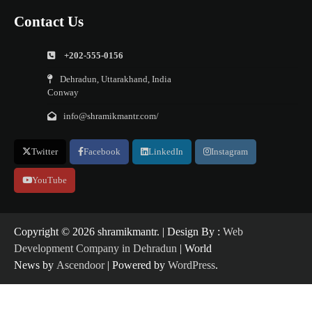
Contact Us
+202-555-0156
Dehradun, Uttarakhand, India
Conway
info@shramikmantr.com/
Twitter
Facebook
LinkedIn
Instagram
YouTube
Copyright ©️ 2026 shramikmantr. | Design By :
Web
Development Company in Dehradun
| World
News by
Ascendoor
| Powered by
WordPress
.