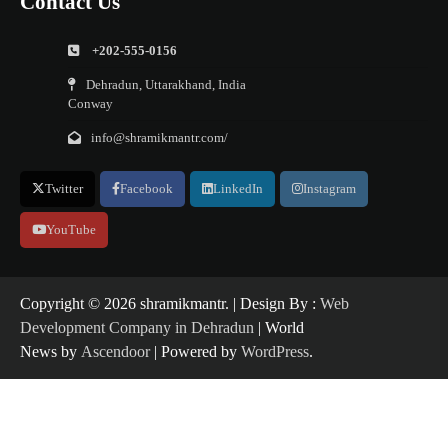
Contact Us
+202-555-0156
Dehradun, Uttarakhand, India
Conway
info@shramikmantr.com/
Twitter
Facebook
LinkedIn
Instagram
YouTube
Copyright ©️ 2026 shramikmantr. | Design By :
Web
Development Company in Dehradun
| World
News by
Ascendoor
| Powered by
WordPress
.