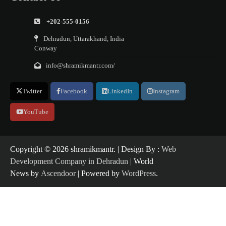
+202-555-0156
Dehradun, Uttarakhand, India
Conway
info@shramikmantr.com/
Twitter
Facebook
LinkedIn
Instagram
YouTube
Copyright ©️ 2026 shramikmantr. | Design By :
Web
Development Company in Dehradun
| World
News by
Ascendoor
| Powered by
WordPress
.