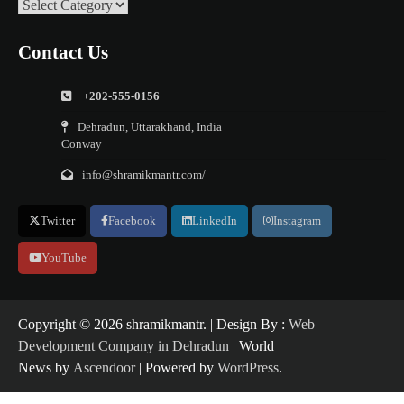
Categories
Contact Us
+202-555-0156
Dehradun, Uttarakhand, India
Conway
info@shramikmantr.com/
Twitter
Facebook
LinkedIn
Instagram
YouTube
Copyright ©️ 2026 shramikmantr. | Design By :
Web
Development Company in Dehradun
| World
News by
Ascendoor
| Powered by
WordPress
.