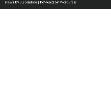
News by
Ascendoor
| Powered by
WordPress
.