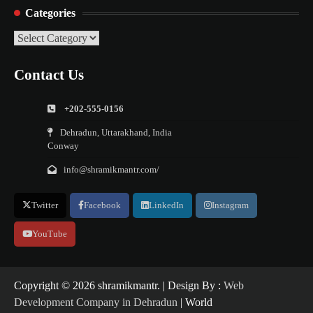
Categories
Categories
Contact Us
+202-555-0156
Dehradun, Uttarakhand, India
Conway
info@shramikmantr.com/
Twitter
Facebook
LinkedIn
Instagram
YouTube
Copyright ©️ 2026 shramikmantr. | Design By :
Web
Development Company in Dehradun
| World