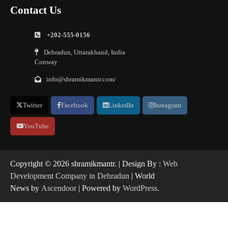
Contact Us
+202-555-0156
Dehradun, Uttarakhand, India
Conway
info@shramikmantr.com/
Twitter
Facebook
LinkedIn
Instagram
YouTube
Copyright ©️ 2026 shramikmantr. | Design By :
Web
Development Company in Dehradun
| World
News by
Ascendoor
| Powered by
WordPress
.