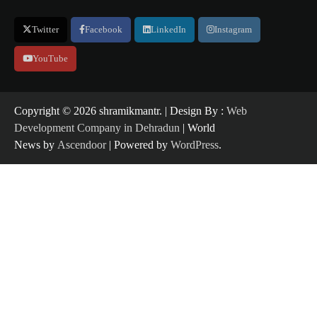
Twitter
Facebook
LinkedIn
Instagram
YouTube
Copyright ©️ 2026 shramikmantr. | Design By :
Web
Development Company in Dehradun
| World
News by
Ascendoor
| Powered by
WordPress
.