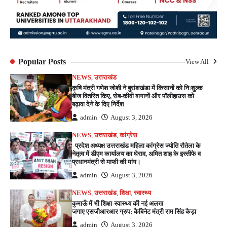
Popular Posts
View All
NEWS
,
उत्तराखंड
कृषि मंत्री गणेश जोशी ने बुरांशखंडा में किसानों को निःशुल्क
बीज वितरित किए, सेब-कीवी बागानों और पॉलीहाउस को
बढ़ावा देने के दिए निर्देश
admin
August 3, 2026
NEWS
,
उत्तराखंड
,
कांग्रेस
प्रदेश अध्यक्ष उत्तराखंड महिला कांग्रेस ज्योति रौतेला के
नेतृत्व में डीएम कार्यालय का घेराव, अमित शाह के इस्तीफे व
प्रधानमंत्री से माफी की मांग।
admin
August 3, 2026
NEWS
,
उत्तराखंड
,
शिक्षा
,
स्वास्थ्य
कुमाऊँ में भी शिक्षा-स्वास्थ्य की नई अलख
जगाए एसजीआरआर ग्रुप: कैबिनेट मंत्री राम सिंह कैड़ा
admin
August 3, 2026