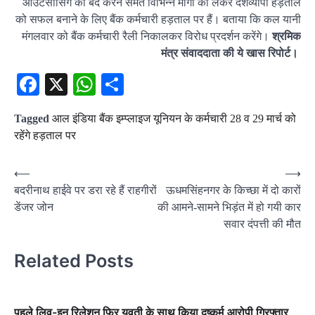
आउटसोर्सिंग को बंद करने समेत विभिन्न मांगों को लेकर देशव्यापी हड़ताल
को सफल बनाने के लिए बैंक कर्मचारी हड़ताल पर हैं। बताया कि कल यानी
मंगलवार को बैंक कर्मचारी रैली निकालकर विरोध प्रदर्शन करेंगे।
श्रमिक
मंत्र संवाददाता की ये खास रिपोर्ट।
Facebook
X
WhatsApp
Share
Tagged
आल इंडिया बैंक इम्प्लाइज यूनियन के कर्मचारी 28 व 29 मार्च को
रहेंगे हड़ताल पर
Post
⟵
⟶
बदरीनाथ हाईवे पर डरा रहे हैं राहगीरों
ऊधमसिंहनगर के किच्छा में दो कारों
navigation
डेंजर जोन
की आमने-सामने भिड़ंत में हो गयी कार
सवार दंपत्ती की मौत
Related Posts
पहले लिव-इन रिलेशन फिर युवती के साथ किया दुष्कर्म,आरोपी गिरफ्तार