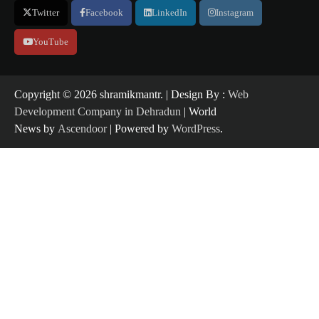
Twitter
Facebook
LinkedIn
Instagram
YouTube
Copyright ©️ 2026 shramikmantr. | Design By :
Web
Development Company in Dehradun
| World
News by
Ascendoor
| Powered by
WordPress
.