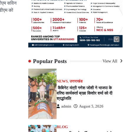
डीएम सविन
 डीएम को
pp
e
Popular Posts
View All
NEWS
,
उत्तराखंड
कैबिनेट मंत्री गणेश जोशी ने भाजपा के
वरिष्ठ कार्यकर्ता ब्रह्म किशोर शर्मा को दी
श्रद्धांजलि
admin
August 5, 2026
BLOG