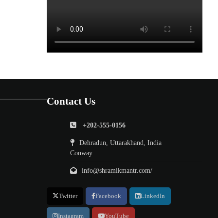
Contact Us
+202-555-0156
Dehradun, Uttarakhand, India
Conway
info@shramikmantr.com/
Twitter
Facebook
LinkedIn
Instagram
YouTube