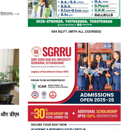
निदेशालय
⟶
, और डीएम