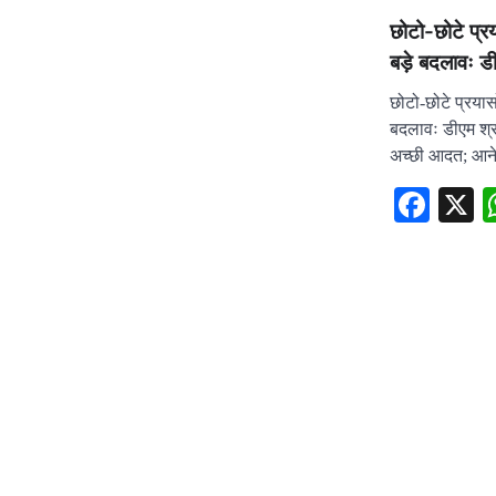
छोटो-छोटे प्रय
बड़े बदलावः ड
छोटो-छोटे प्रयास
बदलावः डीएम श्र
अच्छी आदत; आने
Fac