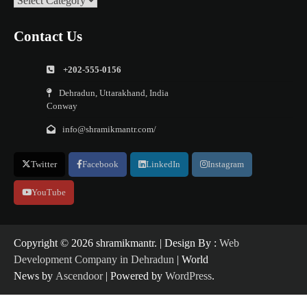
Contact Us
+202-555-0156
Dehradun, Uttarakhand, India
Conway
info@shramikmantr.com/
Twitter
Facebook
LinkedIn
Instagram
YouTube
Copyright ©️ 2026 shramikmantr. | Design By :
Web
Development Company in Dehradun
| World
News by
Ascendoor
| Powered by
WordPress
.