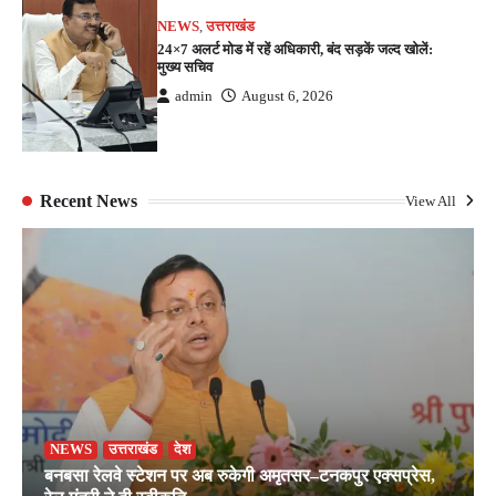
NEWS
,
उत्तराखंड
24×7 अलर्ट मोड में रहें अधिकारी, बंद सड़कें जल्द खोलें:
मुख्य सचिव
admin
August 6, 2026
Recent News
View All
NEWS
उत्तराखंड
देश
बनबसा रेलवे स्टेशन पर अब रुकेगी अमृतसर–टनकपुर एक्सप्रेस,