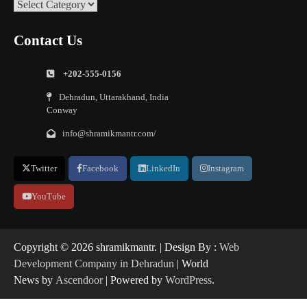
Categories
Contact Us
+202-555-0156
Dehradun, Uttarakhand, India
Conway
info@shramikmantr.com/
Twitter
Facebook
LinkedIn
Instagram
YouTube
Copyright ©️ 2026 shramikmantr. | Design By :
Web
Development Company in Dehradun
| World
News by
Ascendoor
| Powered by
WordPress
.