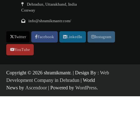
Dehradun, Uttarakhand, India
Conway
info@shramikmantr.com/
Twitter
Facebook
LinkedIn
Instagram
YouTube
Copyright ©️ 2026 shramikmantr. | Design By :
Web
Development Company in Dehradun
| World
News by
Ascendoor
| Powered by
WordPress
.