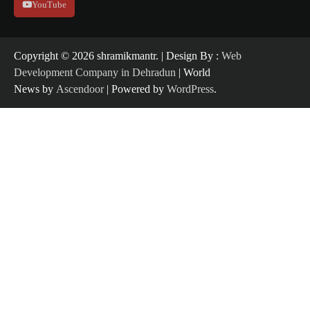
YouTube
Copyright ©️ 2026 shramikmantr. | Design By :
Web
Development Company in Dehradun
| World
News by
Ascendoor
| Powered by
WordPress
.