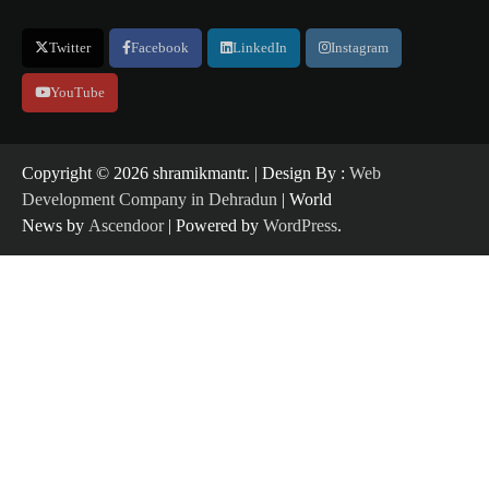
Twitter
Facebook
LinkedIn
Instagram
YouTube
Copyright ©️ 2026 shramikmantr. | Design By :
Web
Development Company in Dehradun
| World
News by
Ascendoor
| Powered by
WordPress
.