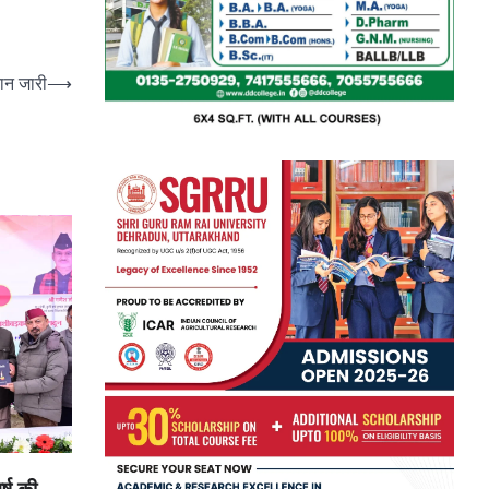
दान जारी
⟶