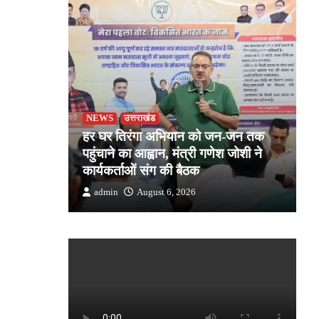
NEWS
उत्तराखंड
शा-निर्देशों
हर घर तिरंगा अभियान को जन-जन तक
ी प्रगति
पहुंचाने का आह्वान, मंत्री गणेश जोशी ने
म
कार्यकर्ताओं संग की बैठक
श
admin
August 6, 2026