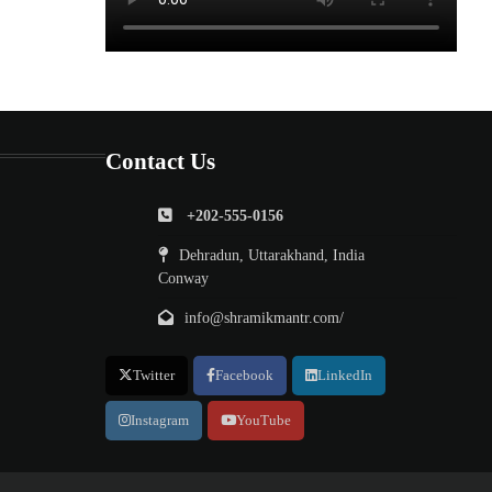
Contact Us
+202-555-0156
Dehradun, Uttarakhand, India
Conway
info@shramikmantr.com/
Twitter
Facebook
LinkedIn
Instagram
YouTube