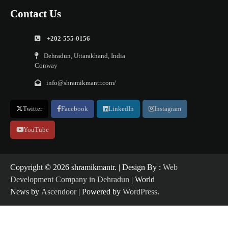
Contact Us
+202-555-0156
Dehradun, Uttarakhand, India
Conway
info@shramikmantr.com/
Twitter
Facebook
LinkedIn
Instagram
YouTube
Copyright ©️ 2026 shramikmantr. | Design By :
Web
Development Company in Dehradun
| World
News by
Ascendoor
| Powered by
WordPress
.