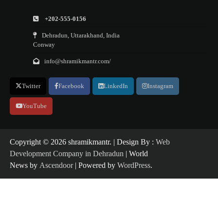
+202-555-0156
Dehradun, Uttarakhand, India
Conway
info@shramikmantr.com/
Twitter
Facebook
LinkedIn
Instagram
YouTube
Copyright ©️ 2026 shramikmantr. | Design By :
Web
Development Company in Dehradun
| World
News by
Ascendoor
| Powered by
WordPress
.