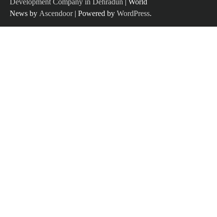
Development Company in Dehradun
| World
News by
Ascendoor
| Powered by
WordPress
.