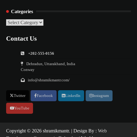
Categories
Categories
Contact Us
+202-555-0156
Dehradun, Uttarakhand, India
Conway
info@shramikmantr.com/
Twitter
Facebook
LinkedIn
Instagram
YouTube
Copyright ©️ 2026 shramikmantr. | Design By :
Web