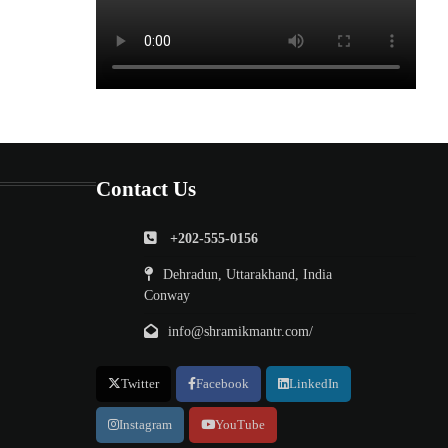
Contact Us
+202-555-0156
Dehradun, Uttarakhand, India
Conway
info@shramikmantr.com/
Twitter
Facebook
LinkedIn
Instagram
YouTube