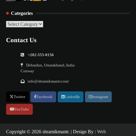
Categories
Categories
Contact Us
+202-555-0156
Dehradun, Uttarakhand, India
Conway
info@shramikmantr.com/
Twitter
Facebook
LinkedIn
Instagram
YouTube
Copyright ©️ 2026 shramikmantr. | Design By :
Web