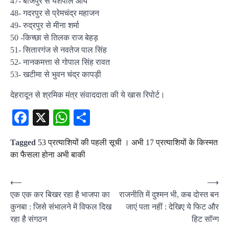
47- बाजपुर से यशपाल आर्य
48- गदरपुर से प्रेमचंद्र महाजन
49- रुद्रपुर से मीना शर्मा
50 -किच्‍छा से तिलक राज बेहड़
51- सितारगंज से नवतेज पाल सिंह
52- नानकमत्ता से गोपाल सिंह रावत
53- खटीमा से भुवन चंद्र कापड़ी
देहरादून से श्रमिक मंत्र संवाददाता की ये खास रिपोर्ट।
Facebook
X
WhatsApp
Share
Tagged
53 प्रत्याशियों की पहली सूची । अभी 17 प्रत्याशियों के किस्मत
का फैसला होना अभी बाकी
Post
⟵
⟶
एक एक कर बिखर रहा है भाजपा का
राजनीति में दुश्मन भी, कब दोस्त बन
navigation
कुनबा : जिसे संभालने में विफल दिख
जाएं पता नहीं : देखिए ये फिट और
रहा है संगठन
हिट सॉन्ग