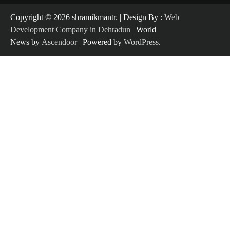
Copyright ©️ 2026 shramikmantr. | Design By :
Web
Development Company in Dehradun
| World
News by
Ascendoor
| Powered by
WordPress
.