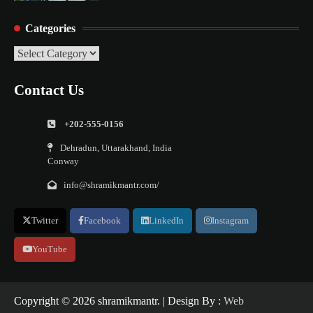
Categories
Categories
Contact Us
+202-555-0156
Dehradun, Uttarakhand, India
Conway
info@shramikmantr.com/
Twitter
Facebook
LinkedIn
Instagram
YouTube
Copyright ©️ 2026 shramikmantr. | Design By :
Web