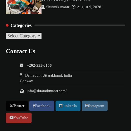
Shramik mantr
August 9, 2026
Categories
Categories
Contact Us
+202-555-0156
Dehradun, Uttarakhand, India
Conway
info@shramikmantr.com/
Twitter
Facebook
LinkedIn
Instagram
YouTube