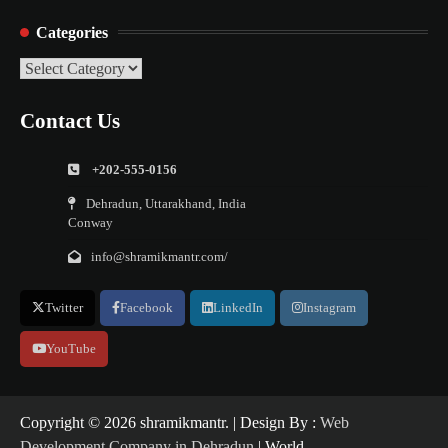
Categories
Categories
Contact Us
+202-555-0156
Dehradun, Uttarakhand, India
Conway
info@shramikmantr.com/
Twitter
Facebook
LinkedIn
Instagram
YouTube
Copyright ©️ 2026 shramikmantr. | Design By :
Web
Development Company in Dehradun
| World