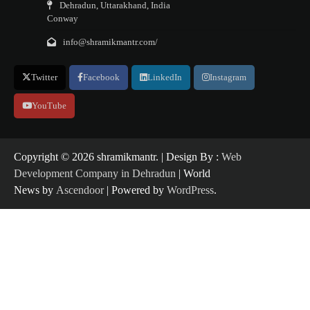
Dehradun, Uttarakhand, India
Conway
info@shramikmantr.com/
Twitter
Facebook
LinkedIn
Instagram
YouTube
Copyright ©️ 2026 shramikmantr. | Design By :
Web
Development Company in Dehradun
| World
News by
Ascendoor
| Powered by
WordPress
.