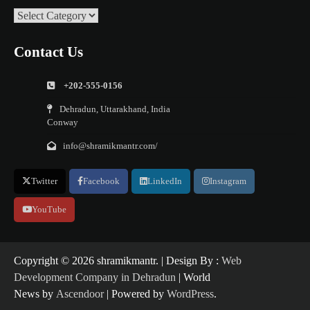
Categories
Contact Us
+202-555-0156
Dehradun, Uttarakhand, India
Conway
info@shramikmantr.com/
Twitter
Facebook
LinkedIn
Instagram
YouTube
Copyright ©️ 2026 shramikmantr. | Design By :
Web
Development Company in Dehradun
| World
News by
Ascendoor
| Powered by
WordPress
.