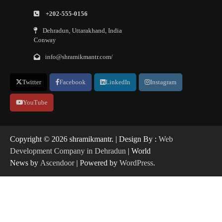
+202-555-0156
Dehradun, Uttarakhand, India
Conway
info@shramikmantr.com/
Twitter
Facebook
LinkedIn
Instagram
YouTube
Copyright ©️ 2026 shramikmantr. | Design By :
Web
Development Company in Dehradun
| World
News by
Ascendoor
| Powered by
WordPress
.