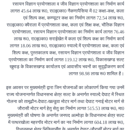
रसायन विज्ञान प्रयोगशाला व जीव विज्ञान प्रयोगशाला का निर्माण कार्य
लागत 45.64 लाख रू0, रा0इ0का0 नैकणापैसिया में 02 कक्षा-कक्ष, कला
एवं शिल्प कक्ष, कम्प्यूटर कक्ष का निर्माण लागत 72.54 लाख रू0,
रा0इ0का0 क्वैराला में प्रयोगशाला कक्ष, कला एवं शिक्ष कक्ष, भौतिक विज्ञान
प्रयोगशाला, रसायन विज्ञान प्रयोगशाला का निर्माण कार्य लागत 76.46
लाख रू0, रा0इ0का0 सराईखेत में कला एवं शिल्प कक्ष का निर्माण कार्य
लागत 18.06 लाख रू0, रा0इ0का0 स्याल्दे में प्रयोगशाला कक्ष, कला एवं
शिल्प कक्ष, पुस्तकालय कक्ष, रसायन विज्ञान प्रयोगशाला व जीव विज्ञान
प्रयोगशाला का निर्माण कार्य लागत 119.12 लाख रू0, विकासखण्ड सल्ट
खुमाड़ के विकासखण्ड कार्यालय एवं आवासीय भवनों का सुदृढ़ीकरण कार्य
लागत 98.98 लाख रू0 शामिल है।
इस अवसर पर मुख्यमंत्री द्वारा जिन योजनाओं का लोकापर्ण किया गया उनमें
राज्य योजनान्तर्गत विधानसभा क्षेत्र सल्ट के अन्तर्गत स्याल्दे देघाट में स्थित
गोलना को तामूढौन-देघाट-खल्डुवा मोटर मार्ग तथा देघाट गनाई मोटर मार्ग से
जौरासी मोटर मार्ग हेतु सेतु का निर्माण लागत 515.53 लाख रू0, मा0
मुख्यमंत्री की घोषणा के अन्तर्गत जनपद अल्मोड़ा के विधानसभा क्षेत्र सल्ट
में पत्थरखोला महरगॉव मोटर मार्ग का नव निर्माण लागत 604.18 लाख रू0,
विधानसभा क्षेत्र भिकियासैंण के अन्तर्गत देघाट-जौरासीं मोटर मार्ग का