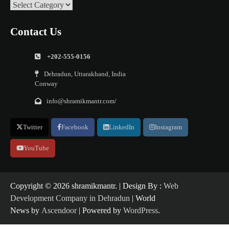
Categories
Contact Us
+202-555-0156
Dehradun, Uttarakhand, India
Conway
info@shramikmantr.com/
Twitter
Facebook
LinkedIn
Instagram
YouTube
Copyright ©️ 2026 shramikmantr. | Design By :
Web
Development Company in Dehradun
| World
News by
Ascendoor
| Powered by
WordPress
.